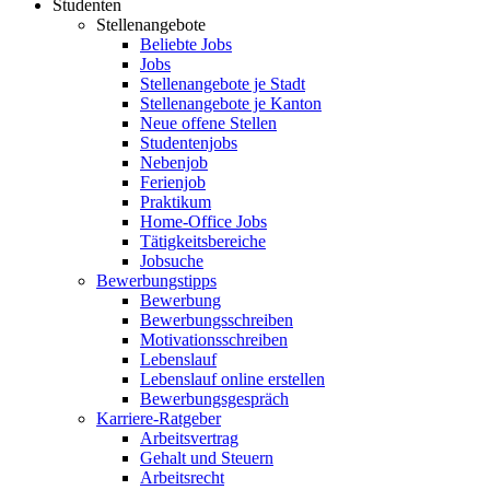
Studenten
Stellenangebote
Beliebte Jobs
Jobs
Stellenangebote je Stadt
Stellenangebote je Kanton
Neue offene Stellen
Studentenjobs
Nebenjob
Ferienjob
Praktikum
Home-Office Jobs
Tätigkeitsbereiche
Jobsuche
Bewerbungstipps
Bewerbung
Bewerbungsschreiben
Motivationsschreiben
Lebenslauf
Lebenslauf online erstellen
Bewerbungsgespräch
Karriere-Ratgeber
Arbeitsvertrag
Gehalt und Steuern
Arbeitsrecht