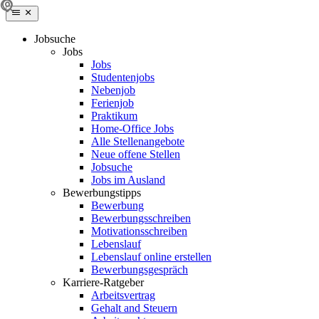
Jobsuche
Jobs
Jobs
Studentenjobs
Nebenjob
Ferienjob
Praktikum
Home-Office Jobs
Alle Stellenangebote
Neue offene Stellen
Jobsuche
Jobs im Ausland
Bewerbungstipps
Bewerbung
Bewerbungsschreiben
Motivationsschreiben
Lebenslauf
Lebenslauf online erstellen
Bewerbungsgespräch
Karriere-Ratgeber
Arbeitsvertrag
Gehalt and Steuern