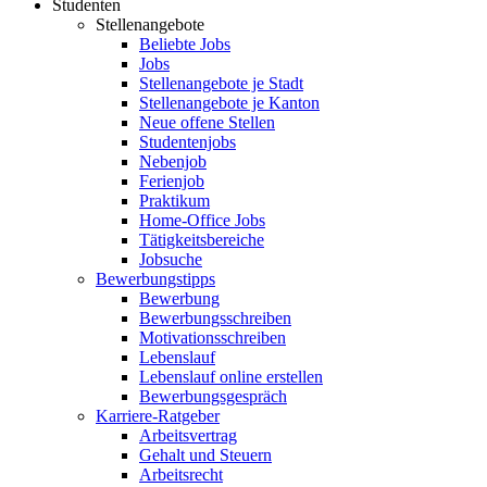
Studenten
Stellenangebote
Beliebte Jobs
Jobs
Stellenangebote je Stadt
Stellenangebote je Kanton
Neue offene Stellen
Studentenjobs
Nebenjob
Ferienjob
Praktikum
Home-Office Jobs
Tätigkeitsbereiche
Jobsuche
Bewerbungstipps
Bewerbung
Bewerbungsschreiben
Motivationsschreiben
Lebenslauf
Lebenslauf online erstellen
Bewerbungsgespräch
Karriere-Ratgeber
Arbeitsvertrag
Gehalt und Steuern
Arbeitsrecht