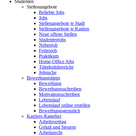
Studenten
Stellenangebote
Beliebte Jobs
Jobs
Stellenangebote je Stadt
Stellenangebote je Kanton
Neue offene Stellen
Studentenjobs
Nebenjob
Ferienjob
Praktikum
Home-Office Jobs
Tätigkeitsbereiche
Jobsuche
Bewerbungstipps
Bewerbung
Bewerbungsschreiben
Motivationsschreiben
Lebenslauf
Lebenslauf online erstellen
Bewerbungsgespräch
Karriere-Ratgeber
Arbeitsvertrag
Gehalt und Steuern
Arbeitsrecht