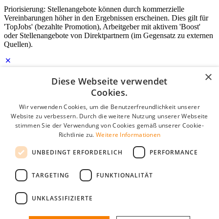
Priorisierung: Stellenangebote können durch kommerzielle
Vereinbarungen höher in den Ergebnissen erscheinen. Dies gilt für
'TopJobs' (bezahlte Promotion), Arbeitgeber mit aktivem 'Boost'
oder Stellenangebote von Direktpartnern (im Gegensatz zu externen
Quellen).
×
Diese Webseite verwendet
Login für Unternehmen
Cookies.
E-Mail
*
Wir verwenden Cookies, um die Benutzerfreundlichkeit unserer
Website zu verbessern. Durch die weitere Nutzung unserer Webseite
stimmen Sie der Verwendung von Cookies gemäß unserer Cookie-
Passwort
Richtlinie zu.
Weitere Informationen
Angemeldet bleiben
UNBEDINGT ERFORDERLICH
PERFORMANCE
Passwort vergessen?
Login
TARGETING
FUNKTIONALITÄT
Kostenloses Unternehmensprofil
UNKLASSIFIZIERTE
Wenn Sie sich registriert haben, können Sie ein Unternehmensprofil
erstellen. Sie sind nur noch wenige Schritte davon entfernt, den