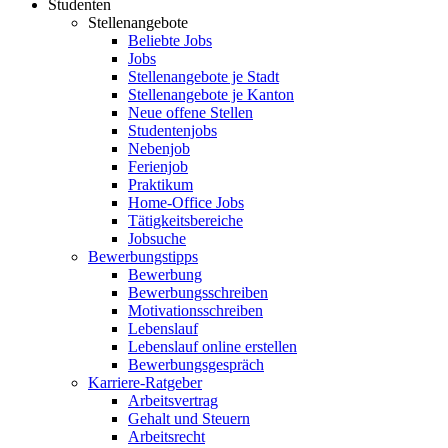
Studenten
Stellenangebote
Beliebte Jobs
Jobs
Stellenangebote je Stadt
Stellenangebote je Kanton
Neue offene Stellen
Studentenjobs
Nebenjob
Ferienjob
Praktikum
Home-Office Jobs
Tätigkeitsbereiche
Jobsuche
Bewerbungstipps
Bewerbung
Bewerbungsschreiben
Motivationsschreiben
Lebenslauf
Lebenslauf online erstellen
Bewerbungsgespräch
Karriere-Ratgeber
Arbeitsvertrag
Gehalt und Steuern
Arbeitsrecht