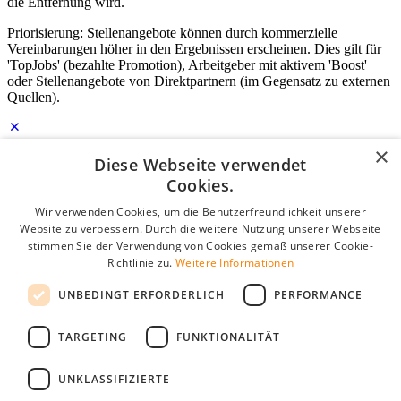
die Entfernung wird.
Priorisierung: Stellenangebote können durch kommerzielle
Vereinbarungen höher in den Ergebnissen erscheinen. Dies gilt für
'TopJobs' (bezahlte Promotion), Arbeitgeber mit aktivem 'Boost'
oder Stellenangebote von Direktpartnern (im Gegensatz zu externen
Quellen).
×
Diese Webseite verwendet
Login für Unternehmen
Cookies.
E-Mail
*
Wir verwenden Cookies, um die Benutzerfreundlichkeit unserer
Website zu verbessern. Durch die weitere Nutzung unserer Webseite
stimmen Sie der Verwendung von Cookies gemäß unserer Cookie-
Passwort
Richtlinie zu.
Weitere Informationen
Angemeldet bleiben
UNBEDINGT ERFORDERLICH
PERFORMANCE
Passwort vergessen?
Login
TARGETING
FUNKTIONALITÄT
Kostenloses Unternehmensprofil
UNKLASSIFIZIERTE
Wenn Sie sich registriert haben, können Sie ein Unternehmensprofil