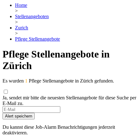
Home
>
Stellenangeboten
>
Zurich
>
Pflege Stellenangebote
Pflege Stellenangebote in
Zürich
Es wurden
1
Pflege Stellenangebote in Zürich gefunden.
Ja, sendet mir bitte die neuesten Stellenangebote für diese Suche per
E-Mail zu.
If
you
Alert speichern
are
a
Du kannst diese Job-Alarm Benachrichtigungen jederzeit
human,
deaktivieren.
ignore