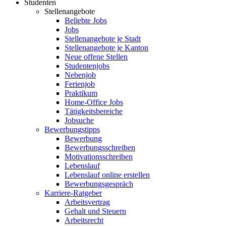
Studenten
Stellenangebote
Beliebte Jobs
Jobs
Stellenangebote je Stadt
Stellenangebote je Kanton
Neue offene Stellen
Studentenjobs
Nebenjob
Ferienjob
Praktikum
Home-Office Jobs
Tätigkeitsbereiche
Jobsuche
Bewerbungstipps
Bewerbung
Bewerbungsschreiben
Motivationsschreiben
Lebenslauf
Lebenslauf online erstellen
Bewerbungsgespräch
Karriere-Ratgeber
Arbeitsvertrag
Gehalt und Steuern
Arbeitsrecht