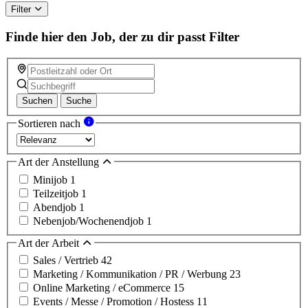
this
Filter
field
Finde hier den Job, der zu dir passt
Filter
Suchen
Suche
Sortieren nach
Art der Anstellung
Minijob
1
Teilzeitjob
1
Abendjob
1
Nebenjob/Wochenendjob
1
Art der Arbeit
Sales / Vertrieb
42
Marketing / Kommunikation / PR / Werbung
23
Online Marketing / eCommerce
15
Events / Messe / Promotion / Hostess
11