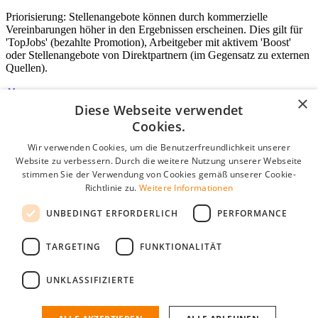
Priorisierung: Stellenangebote können durch kommerzielle
Vereinbarungen höher in den Ergebnissen erscheinen. Dies gilt für
'TopJobs' (bezahlte Promotion), Arbeitgeber mit aktivem 'Boost'
oder Stellenangebote von Direktpartnern (im Gegensatz zu externen
Quellen).
×
Diese Webseite verwendet
Login für Unternehmen
Cookies.
Wir verwenden Cookies, um die Benutzerfreundlichkeit unserer
E-Mail
*
Website zu verbessern. Durch die weitere Nutzung unserer Webseite
stimmen Sie der Verwendung von Cookies gemäß unserer Cookie-
Passwort
Richtlinie zu.
Weitere Informationen
Angemeldet bleiben
UNBEDINGT ERFORDERLICH
PERFORMANCE
Passwort vergessen?
Login
TARGETING
FUNKTIONALITÄT
Kostenloses Unternehmensprofil
UNKLASSIFIZIERTE
Wenn Sie sich registriert haben, können Sie ein Unternehmensprofil
erstellen. Sie sind nur noch wenige Schritte davon entfernt, den
passenden Mitarbeiter zu finden.