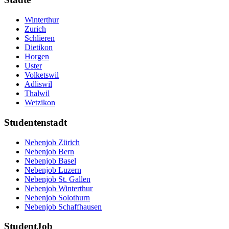
Winterthur
Zurich
Schlieren
Dietikon
Horgen
Uster
Volketswil
Adliswil
Thalwil
Wetzikon
Studentenstadt
Nebenjob Zürich
Nebenjob Bern
Nebenjob Basel
Nebenjob Luzern
Nebenjob St. Gallen
Nebenjob Winterthur
Nebenjob Solothurn
Nebenjob Schaffhausen
StudentJob