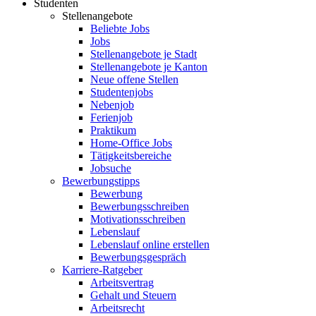
Studenten
Stellenangebote
Beliebte Jobs
Jobs
Stellenangebote je Stadt
Stellenangebote je Kanton
Neue offene Stellen
Studentenjobs
Nebenjob
Ferienjob
Praktikum
Home-Office Jobs
Tätigkeitsbereiche
Jobsuche
Bewerbungstipps
Bewerbung
Bewerbungsschreiben
Motivationsschreiben
Lebenslauf
Lebenslauf online erstellen
Bewerbungsgespräch
Karriere-Ratgeber
Arbeitsvertrag
Gehalt und Steuern
Arbeitsrecht