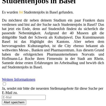
Studentenjobs in Basel
Es wurden
84
Studentenjobs in Basel gefunden.
Du möchtest dir neben deinem Studium ein paar Franken dazu
verdienen und bist auf der Suche nach Studentenjobs in Basel? Das
hat jetzt ein Ende, denn auf StudentJob findest du sicherlich die
passende Nebentätigkeit. Aufgrund der 40 Museen gilt die
drittgrößte Stadt der Schweiz als Kulturjuwel. Das Kunstmuseum
Basel ist das Highlight des Kantons. Aber neben dem
hervorragenden Kulturangebot, ist die City ebenso bekannt als
weltweites Messe-, Banken und Pharmazentrum. Aus diesem Grund
haben die erfolgreichen Pharmaunternehmen Norvatis und
Hoffmann-La Roche ihren Firmensitz in der Stadt am Rhein.
Sammle deine ersten Erfahrungen im Arbeitsalltag und bewirb dich
auf Studentenjobs in Basel.
Weitere Informationen
Ja, sendet mir bitte die neuesten Stellenangebote für diese Suche per
E-Mail zu.
If
you
Alert speichern
are