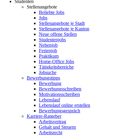
Studenten
Stellenangebote
Beliebte Jobs
Jobs
Stellenangebote je Stadt
Stellenangebote je Kanton
Neue offene Stellen
Studentenjobs
Nebenjob
Ferienjob
Praktikum
Home-Office Jobs
Tätigkeitsbereiche
Jobsuche
Bewerbungstipps
Bewerbung
Bewerbungsschreiben
Motivationsschreiben
Lebenslauf
Lebenslauf online erstellen
Bewerbungsgespräch
Karriere-Ratgeber
Arbeitsvertrag
Gehalt und Steuern
Arbeitsrecht