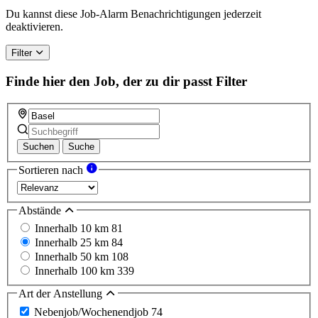
a
Du kannst diese Job-Alarm Benachrichtigungen jederzeit
human,
deaktivieren.
ignore
this
Filter
field
Finde hier den Job, der zu dir passt
Filter
Suchen
Suche
Sortieren nach
Abstände
Innerhalb 10 km
81
Innerhalb 25 km
84
Innerhalb 50 km
108
Innerhalb 100 km
339
Art der Anstellung
Nebenjob/Wochenendjob
74