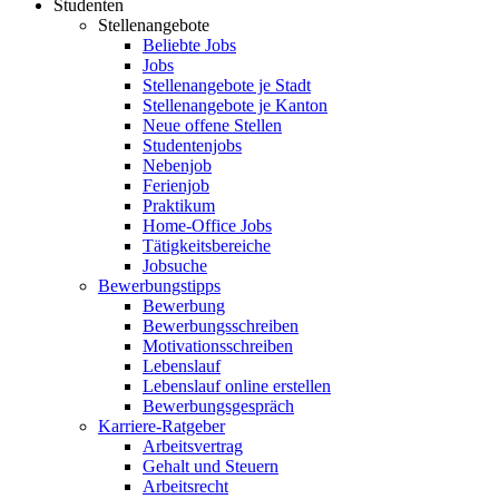
Studenten
Stellenangebote
Beliebte Jobs
Jobs
Stellenangebote je Stadt
Stellenangebote je Kanton
Neue offene Stellen
Studentenjobs
Nebenjob
Ferienjob
Praktikum
Home-Office Jobs
Tätigkeitsbereiche
Jobsuche
Bewerbungstipps
Bewerbung
Bewerbungsschreiben
Motivationsschreiben
Lebenslauf
Lebenslauf online erstellen
Bewerbungsgespräch
Karriere-Ratgeber
Arbeitsvertrag
Gehalt und Steuern
Arbeitsrecht