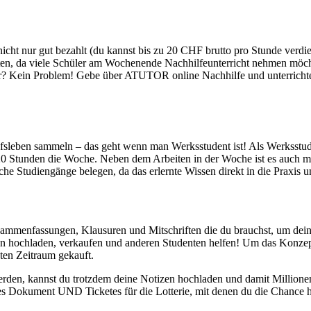
nicht nur gut bezahlt (du kannst bis zu 20 CHF brutto pro Stunde verdien
denten, da viele Schüler am Wochenende Nachhilfeunterricht nehmen möch
wer? Kein Problem! Gebe über ATUTOR online Nachhilfe und unterricht
rufsleben sammeln – das geht wenn man Werksstudent ist! Als Werksstud
20 Stunden die Woche. Neben dem Arbeiten in der Woche ist es auch mögl
he Studiengänge belegen, da das erlernte Wissen direkt in die Praxis
usammenfassungen, Klausuren und Mitschriften die du brauchst, um dei
 hochladen, verkaufen und anderen Studenten helfen!
Um das Konzept
ten Zeitraum gekauft.
en, kannst du trotzdem deine Notizen hochladen und damit Millionen S
rtes Dokument UND Ticketes für die
Lotterie
, mit denen du die Chance h