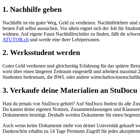
1. Nachhilfe geben
Nachhilfe ist ein guter Weg, Geld zu verdienen. Nachhilfelehrer sind 
besten Fall selbst aussuchen. Vor allem eignet sich der Job für Stu
widmen. Auf eigene Faust Nachhilfeschüler zu finden, fällt dir sch
ATUTOR.ch
und werde eine ihrer Lehrpersonen.
2. Werksstudent werden
Gutes Geld verdienen und gleichzeitig Erfahrung für das spätere Be
wirst über einen längeren Zeitraum eingestellt und arbeitest maximal 
Studenten bedeutsam, die BWL oder andere wirtschaftswissenschaftlic
3. Verkaufe deine Materialien an StuDocu
Hast du jemals von StuDocu gehört?
Auf StuDocu
findest du alle Z
Du kannst deine eigenen Notizen, Zusammenfassungen und Klausuren
Dokumenten benötigt. Deshalb werden Dokumente für einen begrenz
Auch wenn keine Dokumente mehr von deiner Universität gekauft werd
Dankeschön erhältst zu 14 Tage Premium Zugriff für jedes akzeptie