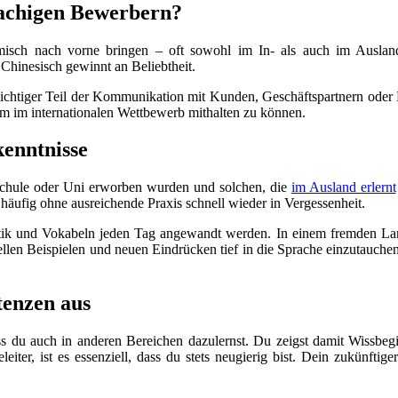
achigen Bewerbern?
sch nach vorne bringen – oft sowohl im In- als auch im Ausland. 
Chinesisch gewinnt an Beliebtheit.
n wichtiger Teil der Kommunikation mit Kunden, Geschäftspartnern oder
m im internationalen Wettbewerb mithalten zu können.
kenntnisse
 Schule oder Uni erworben wurden und solchen, die
im Ausland erlernt
 häufig ohne ausreichende Praxis schnell wieder in Vergessenheit.
tik und Vokabeln jeden Tag angewandt werden. In einem fremden Land 
llen Beispielen und neuen Eindrücken tief in die Sprache einzutauchen
tenzen aus
ass du auch in anderen Bereichen dazulernst. Du zeigst damit Wissbeg
leiter, ist es essenziell, dass du stets neugierig bist. Dein zukünf