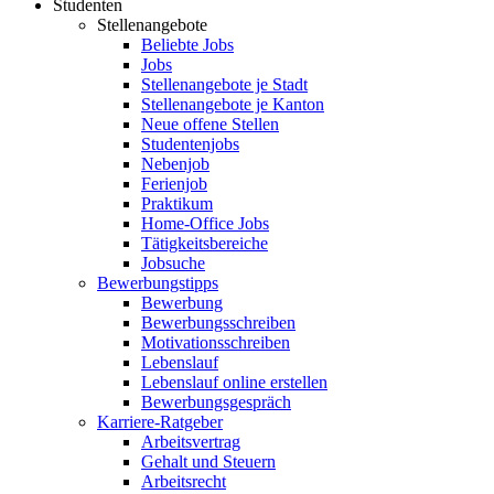
Studenten
Stellenangebote
Beliebte Jobs
Jobs
Stellenangebote je Stadt
Stellenangebote je Kanton
Neue offene Stellen
Studentenjobs
Nebenjob
Ferienjob
Praktikum
Home-Office Jobs
Tätigkeitsbereiche
Jobsuche
Bewerbungstipps
Bewerbung
Bewerbungsschreiben
Motivationsschreiben
Lebenslauf
Lebenslauf online erstellen
Bewerbungsgespräch
Karriere-Ratgeber
Arbeitsvertrag
Gehalt und Steuern
Arbeitsrecht