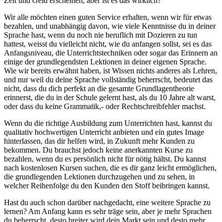
Zeit und Geld erscheinen, aber ist es das wirklich?
Wir alle möchten einen guten Service erhalten, wenn wir für etwas
bezahlen, und unabhängig davon, wie viele Kenntnisse du in deiner
Sprache hast, wenn du noch nie beruflich mit Dozieren zu tun
hattest, weisst du vielleicht nicht, wie du anfangen sollst, sei es das
Anfangsniveau, die Unterrichtstechniken oder sogar das Erinnern an
einige der grundlegendsten Lektionen in deiner eigenen Sprache.
Wie wir bereits erwähnt haben, ist Wissen nichts anderes als Lehren,
und nur weil du deine Sprache vollständig beherrscht, bedeutet das
nicht, dass du dich perfekt an die gesamte Grundlagentheorie
erinnerst, die du in der Schule gelernt hast, als du 10 Jahre alt warst,
oder dass du
keine Grammatik,- oder Rechtschreibfehler machst.
Wenn du die richtige Ausbildung zum Unterrichten hast, kannst du
qualitativ hochwertigen Unterricht anbieten und ein gutes Image
hinterlassen, das dir helfen wird, in Zukunft mehr Kunden zu
bekommen.
Du brauchst jedoch keine anerkannten Kurse zu
bezahlen, wenn du es persönlich nicht für nötig hältst. Du kannst
nach kostenlosen Kursen suchen, die es dir ganz leicht ermöglichen,
die grundlegenden Lektionen durchzugehen und zu sehen, in
welcher Reihenfolge du den Kunden den Stoff beibringen kannst.
Hast du auch schon darüber nachgedacht, eine weitere Sprache zu
lernen? Am Anfang kann es sehr träge sein, aber je mehr Sprachen
du beherrscht, desto breiter wird dein Markt sein und desto mehr