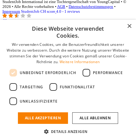
StudentJob International ist eine Tochtergesellschaft von YoungCapital • ©
2026 • Alle Rechte vorbehalten •
AGB
•
Datenschutzbestimmungen
•
Impressum
StudentJob CH score
4.0 - 1 reviews
×
Diese Webseite verwendet
Login für Unternehmen
Cookies.
Wir verwenden Cookies, um die Benutzerfreundlichkeit unserer
E-Mail
*
Website zu verbessern. Durch die weitere Nutzung unserer Webseite
stimmen Sie der Verwendung von Cookies gemäß unserer Cookie-
Passwort
Richtlinie zu.
Weitere Informationen
Angemeldet bleiben
UNBEDINGT ERFORDERLICH
PERFORMANCE
Passwort vergessen?
Login
TARGETING
FUNKTIONALITÄT
Kostenloses Unternehmensprofil
UNKLASSIFIZIERTE
Wenn Sie sich registriert haben, können Sie ein Unternehmensprofil
erstellen. Sie sind nur noch wenige Schritte davon entfernt, den
passenden Mitarbeiter zu finden.
ALLE AKZEPTIEREN
ALLE ABLEHNEN
Noch kein Unternehmensprofil?
DETAILS ANZEIGEN