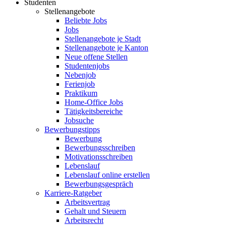
Studenten
Stellenangebote
Beliebte Jobs
Jobs
Stellenangebote je Stadt
Stellenangebote je Kanton
Neue offene Stellen
Studentenjobs
Nebenjob
Ferienjob
Praktikum
Home-Office Jobs
Tätigkeitsbereiche
Jobsuche
Bewerbungstipps
Bewerbung
Bewerbungsschreiben
Motivationsschreiben
Lebenslauf
Lebenslauf online erstellen
Bewerbungsgespräch
Karriere-Ratgeber
Arbeitsvertrag
Gehalt und Steuern
Arbeitsrecht